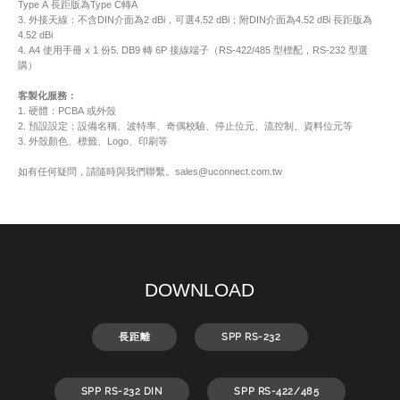
Type A 長距版為Type C轉A
3. 外接天線：不含DIN介面為2 dBi，可選4.52 dBi；附DIN介面為4.52 dBi 長距版為
4.52 dBi
4. A4 使用手冊 x 1 份5. DB9 轉 6P 接線端子（RS-422/485 型標配，RS-232 型選
購）
客製化服務：
1. 硬體：PCBA 或外殼
2. 預設設定：設備名稱、波特率、奇偶校驗、停止位元、流控制、資料位元等
3. 外殼顏色、標籤、Logo、印刷等
如有任何疑問，請隨時與我們聯繫。sales@uconnect.com.tw
DOWNLOAD
長距離
SPP RS-232
SPP RS-232 DIN
SPP RS-422/485