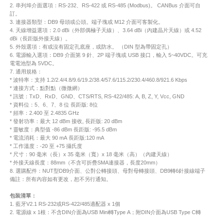
2. 串列埠介面選項：RS-232、RS-422 或 RS-485 (Modbus)。 CANBus 介面可自
訂。
3. 連接器類型：DB9 母頭或公頭。端子塊或 M12 介面可客製化。
4. 天線增益選項：2.0 dBi（外部偶極子天線）、3.64 dBi（內建晶片天線）或 4.52
dBi（長距版外接天線）。
5. 外殼選項：有或沒有固定孔底座，或防水。 （DIN 型為帶固定孔）
6. 電源輸入選項：DB9 介面第 9 針、2P 端子塊或 USB 接口，輸入 5~40VDC。可充
電電池型為 5VDC。
7. 通用規格：
* 波特率：支持 1.2/2.4/4.8/9.6/19.2/38.4/57.6/115.2/230.4/460.8/921.6 Kbps
* 連接方式：點對點（微微網）
* 訊號：TxD、RxD、GND、CTS/RTS, RS-422/485: A, B, Z, Y, Vcc, GND
* 資料位：5、6、7、8 位 長距版: 8位
* 頻率：2.400 至 2.4835 GHz
* 發射功率：最大 12 dBm 接收, 長距版: 20 dBm
* 靈敏度：典型值 -86 dBm 長距版: -95.5 dBm
* 電流消耗：最大 90 mA 長距版:120 mA
* 工作溫度：-20 至 +75 攝氏度
* 尺寸：90 毫米（長）x 35 毫米（寬）x 18 毫米（高）（內建天線）
* 外接天線長度：88mm（不含可折疊SMA連接器，長度20mm）
8. 選購配件：NUT型DB9介面、公對公轉接頭、母對母轉接頭、DB9轉6針接線端子
備註：所有內容如有更改，恕不另行通知。
包裝清單：
1. 藍牙V2.1 RS-232或RS-422/485適配器 x 1個
2. 電源線 x 1根：不含DIN介面為USB Mini轉Type A；附DIN介面為USB Type C轉