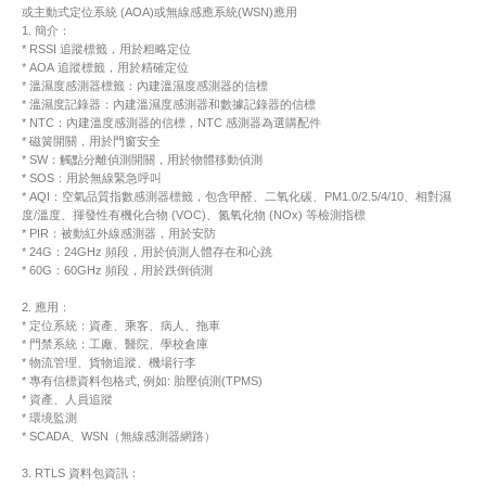
或主動式定位系統 (AOA)或無線感應系統(WSN)應用
1. 簡介：
* RSSI 追蹤標籤，用於粗略定位
* AOA 追蹤標籤，用於精確定位
* 溫濕度感測器標籤：內建溫濕度感測器的信標
* 溫濕度記錄器：內建溫濕度感測器和數據記錄器的信標
* NTC：內建溫度感測器的信標，NTC 感測器為選購配件
* 磁簧開關，用於門窗安全
* SW：觸點分離偵測開關，用於物體移動偵測
* SOS：用於無線緊急呼叫
* AQI：空氣品質指數感測器標籤，包含甲醛、二氧化碳、PM1.0/2.5/4/10、相對濕
度/溫度、揮發性有機化合物 (VOC)、氮氧化物 (NOx) 等檢測指標
* PIR：被動紅外線感測器，用於安防
* 24G：24GHz 頻段，用於偵測人體存在和心跳
* 60G：60GHz 頻段，用於跌倒偵測
2. 應用：
* 定位系統：資產、乘客、病人、拖車
* 門禁系統：工廠、醫院、學校倉庫
* 物流管理、貨物追蹤、機場行李
* 專有信標資料包格式, 例如: 胎壓偵測(TPMS)
* 資產、人員追蹤
* 環境監測
* SCADA、WSN（無線感測器網路）
3. RTLS 資料包資訊：