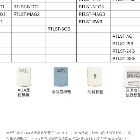
追蹤訊號或內建感應器透過藍牙低功耗BLE技術將特定封包藉由廣播訊號發出, 由具
有接收功能之Gateway轉為定位或感應數值傳送到伺服器, 用於即時定位系統 (RTLS)