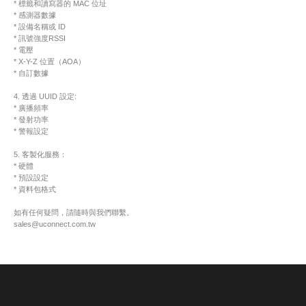
* 標籤和讀寫器的 MAC 位址
* 感測器數據
* 設備名稱或 ID
* 訊號強度RSSI
* 電壓
* X-Y-Z 位置（AOA）
* 自訂數據
4. 透過 UUID 設定:
* 廣播頻率
* 發射功率
* 警報設定
5. 客製化服務：
* 硬體
* 預設設定
* 資料包格式
如有任何疑問，請隨時與我們聯繫。
sales@uconnect.com.tw